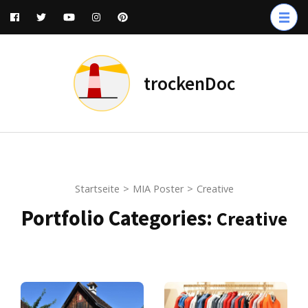
Zum
Inhalt
springen
(Enter
trockenDoc
drücken)
Startseite
>
MIA Poster
>
Creative
Portfolio Categories:
Creative