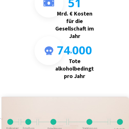
5
1
Mrd. € Kosten
für die
Gesellschaft im
Jahr
7
4
0
0
0
,
Tote
alkoholbedingt
pro Jahr