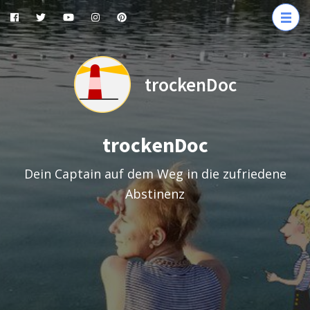
Zum
Inhalt
springen
(Enter
trockenDoc
drücken)
trockenDoc
Dein Captain auf dem Weg in die zufriedene
Abstinenz