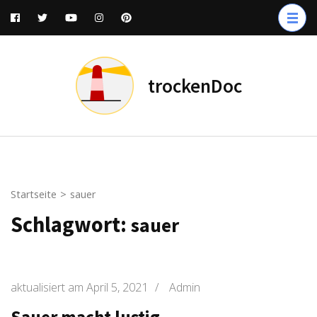
Zum
Inhalt
springen
(Enter
trockenDoc
drücken)
Startseite
>
sauer
Schlagwort:
sauer
aktualisiert am
April 5, 2021
/
Admin