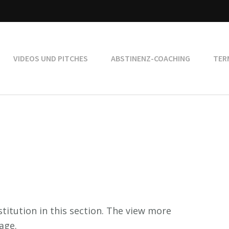
VIDEOS UND PITCHES
ABSTINENZ-COACHING
TER
titution in this section. The view more
age.