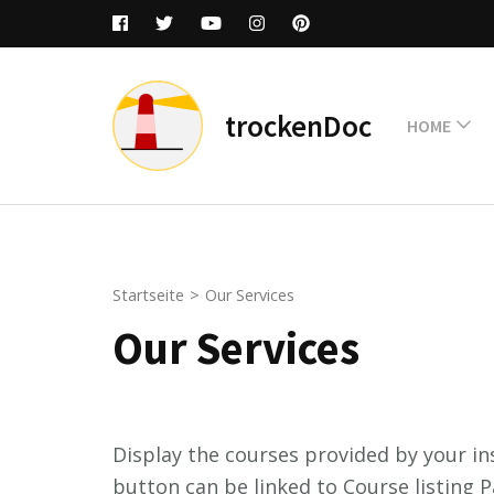
Zum
Inhalt
springen
(Enter
trockenDoc
HOME
drücken)
Startseite
>
Our Services
Our Services
Display the courses provided by your ins
button can be linked to Course listing P