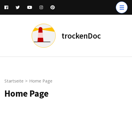
Zum
Inhalt
springen
(Enter
trockenDoc
drücken)
Startseite
>
Home Page
Home Page