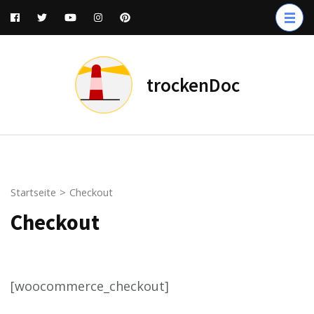
Zum
Inhalt
springen
(Enter
trockenDoc
drücken)
Startseite
>
Checkout
Checkout
[woocommerce_checkout]