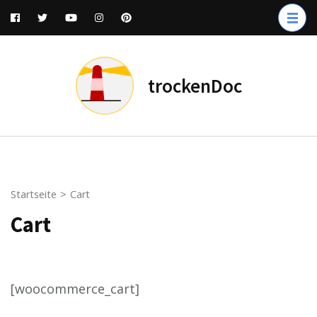
Zum
Inhalt
springen
(Enter
trockenDoc
drücken)
Startseite
>
Cart
Cart
[woocommerce_cart]